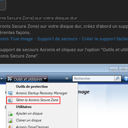
onis Secure Zone) sur votre disque dur
ronis Secure Zone) sur votre disque dur, créez d'abord un supp
férentes façons.
onis True Image - Support de secours - Créer le support facile
pport de secours Acronis et cliquez sur l'option "Outils et utili
ronis Secure Zone".