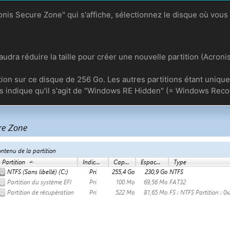
ronis Secure Zone" qui s'affiche, sélectionnez le disque où vou
 faudra réduire la taille pour créer une nouvelle partition (Acron
tition sur ce disque de 256 Go. Les autres partitions étant uni
ous indique qu'il s'agit de "Windows RE Hidden" (= Windows Rec