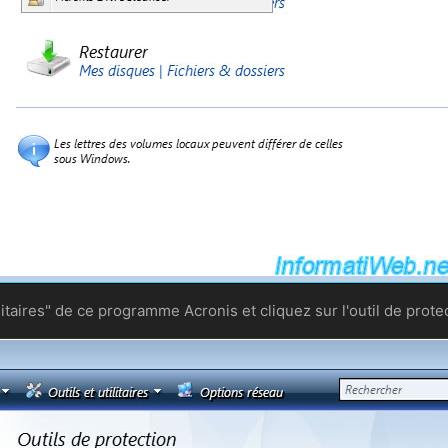
tilitaires" de ce programme Acronis et cliquez sur l'outil de pro