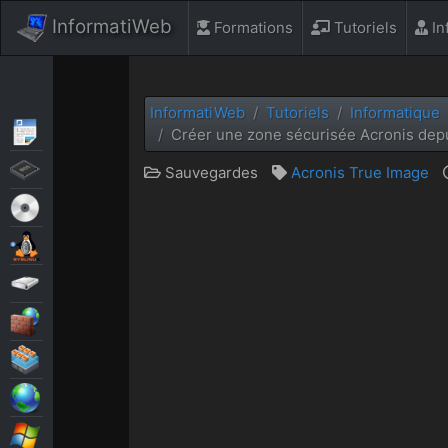
InformatiWeb
Formations
Tutoriels
In
InformatiWeb
Tutoriels
Informatique
Articles
Créer une zone sécurisée Acronis depu
BIOS
Sauvegardes
Acronis True Image
Live CD
MultiBoot
Sauvegardes
Sécurité
Virtualisation
Web
Windows