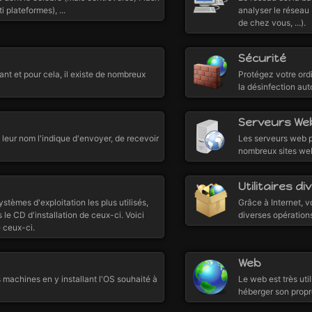
 plateformes), ...
analyser le réseau 
de chez vous, ...).
Sécurité
nt et pour cela, il existe de nombreux
Protégez votre ord
la désinfection aut
Serveurs We
eur nom l'indique d'envoyer, de recevoir
Les serveurs web p
nombreux sites web.
Utilitaires di
tèmes d'exploitation les plus utilisés,
Grâce à Internet, 
 le CD d'installation de ceux-ci. Voici
diverses opérations
e ceux-ci.
Web
s machines en y installant l'OS souhaité à
Le web est très uti
héberger son propre 