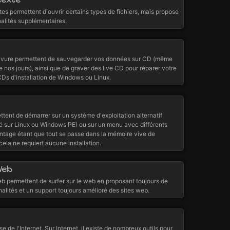
tes permettent d'ouvrir certains types de fichiers, mais propose
nalités supplémentaires.
gravure permettent de sauvegarder vos données sur CD (même
e nos jours), ainsi que de graver des live CD pour réparer votre
CDs d'installation de Windows ou Linux.
tent de démarrer sur un système d'exploitation alternatif
 sur Linux ou Windows PE) ou sur un menu avec différents
tage étant que tout se passe dans la mémoire vive de
 cela ne requiert aucune installation.
Web
b permettent de surfer sur le web en proposant toujours de
alités et un support toujours amélioré des sites web.
e de l'Internet. Sur Internet, il existe de nombreux outils pour