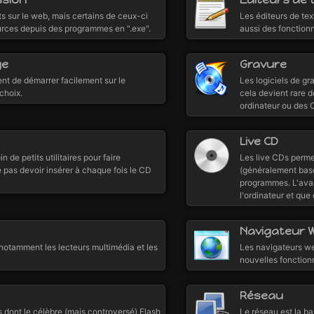
s sur le web, mais certains de ceux-ci
Les éditeurs de tex
ources depuis des programmes en ".exe".
aussi des fonction
ge
Gravure
nt de démarrer facilement sur le
Les logiciels de 
 choix.
cela devient rare d
ordinateur ou des 
Live CD
 de petits utilitaires pour faire
Les live CDs permet
 pas devoir insérer à chaque fois le CD
(généralement basé
programmes. L'avan
l'ordinateur et que
Navigateur 
notamment les lecteurs multimédia et les
Les navigateurs we
nouvelles fonctionn
Réseau
ns dont le célèbre (mais controversé) Flash
Le réseau est la bas