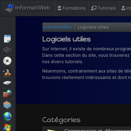
InformatiWeb
Formations
Tutoriels
In
InformatiWeb
Logiciels utiles
Logiciels utiles
Articles
Sur Internet, il existe de nombreux progra
BIOS
Dans cette section du site, vous trouvere
Live CD
nos divers tutoriels.
Néanmoins, contrairement aux sites de tél
MultiBoot
trouvons réellement intéressants et dont n
Sauvegardes
Sécurité
Virtualisation
Web
Catégories
Windows
Compression et décompres