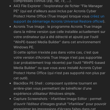
compressés connus (zip, rar, 7z, ...).
A43 File Explorer : l'explorateur de fichier "File Manager
PE" (qui est d'ailleurs aussi inclus par Acronis Cyber
Protect Home Office (True Image) lorsque vous
créez un
support de démarrage Acronis Universal Restore officiel
).
Acronis True Image : le programme Acronis True Image
dans la même version que celle installée actuellement sur
votre ordinateur qui a été détecté et ajouté par l'outil
"WinPE-based Media Builder" dans cet environnement
Windows PE.
Si cette option n'existe pas dans votre cas, c'est que
votre version d'Acronis True Image n'est pas supportée
(car probablement trop récente) par l'outil "WinPE-based
Media Builder" ou que vous avez installé Acronis Cyber
Protect Home Office (qui n'est pas supporté non plus par
cet outil).
BlackBox PE Shell : composant système tournant en
arrière-plan vous permettant de bénéficier d'une
expérience utilisateur Windows simple.
Capture Screenshots - IrfanView Image Editor : permet
d'ouvrir l'éditeur d'images gratuit "IrfanView" pour pouvoir
enregistrer les impressions d'écrans faites dans cet