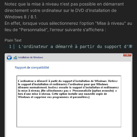
Notez que la mise à niveau n'est pas possible en démarrant
directement votre ordinateur sur le DVD d'installation de
Windows 8 / 8.1.
En effet, lorsque vous sélectionnerez l'option "Mise à niveau" au
lieu de "Personnalisé", l'erreur suivante s'affichera :
Plain Text
1
L'ordinateur a démarré à partir du support d'ins
?