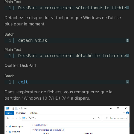
Plain Text
1
DiskPart a correctement sélectionné le fichier d
?
Détachez le disque dur virtuel pour que Windows ne l'utilise
plus pour le moment.
Batch
1
detach vdisk
?
Plain Text
1
DiskPart a correctement détaché le fichier de di
?
Quittez DiskPart.
Batch
1
exit
?
Dans l'explorateur de fichiers, vous remarquerez que la
partition "Windows 10 (VHD) (V:)" a disparu.