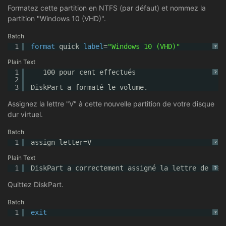
Formatez cette partition en NTFS (par défaut) et nommez la
partition "Windows 10 (VHD)".
Batch
1
format
quick 
label
=
"Windows 10 (VHD)"
?
Plain Text
1
100 pour cent effectués
?
2
3
DiskPart a formaté le volume.
Assignez la lettre "V" à cette nouvelle partition de votre disque
dur virtuel.
Batch
1
assign letter=V
?
Plain Text
1
DiskPart a correctement assigné la lettre de lec
?
Quittez DiskPart.
Batch
1
exit
?