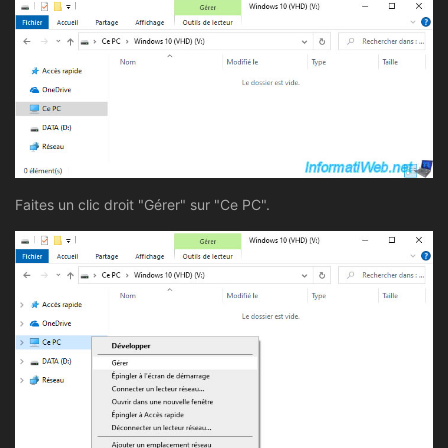
Faites un clic droit "Gérer" sur "Ce PC".