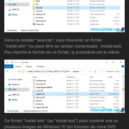
Dans ce dossier "sources", vous trouverez un fichier
"install.wim" (ou peut-être sa version compressée : install.esd).
Peu importe le format de ce fichier, la procédure est la même.
Ce fichier "install.wim" (ou "install.esd") peut contenir une ou
plusieurs images de Windows 10 (en fonction de votre DVD