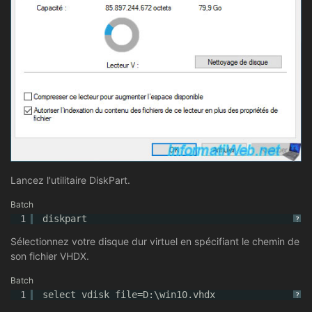
Lancez l'utilitaire DiskPart.
Batch
1
diskpart
?
Sélectionnez votre disque dur virtuel en spécifiant le chemin de
son fichier VHDX.
Batch
1
select vdisk file=D:\win10.vhdx
?