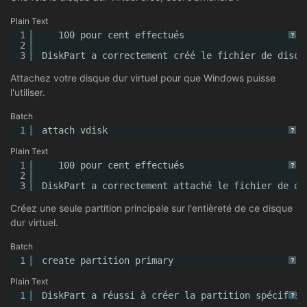
Plain Text
1
100 pour cent effectués
?
2
3
DiskPart a correctement créé le fichier de disqu
Attachez votre disque dur virtuel pour que Windows puisse
l'utiliser.
Batch
1
attach vdisk
?
Plain Text
1
100 pour cent effectués
?
2
3
DiskPart a correctement attaché le fichier de di
Créez une seule partition principale sur l'entièreté de ce disque
dur virtuel.
Batch
1
create partition primary
?
Plain Text
1
DiskPart a réussi à créer la partition spécifiée
?