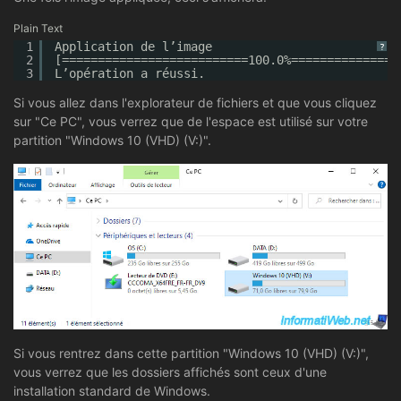
Plain Text
1
Application de l’image
?
2
[==========================100.0%===============
3
L’opération a réussi.
Si vous allez dans l'explorateur de fichiers et que vous cliquez
sur "Ce PC", vous verrez que de l'espace est utilisé sur votre
partition "Windows 10 (VHD) (V:)".
Si vous rentrez dans cette partition "Windows 10 (VHD) (V:)",
vous verrez que les dossiers affichés sont ceux d'une
installation standard de Windows.