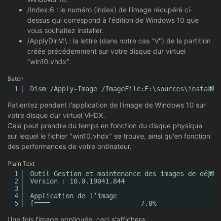
/Index:6 : le numéro (index) de l'image récupéré ci-
dessus qui correspond à l'édition de Windows 10 que
vous souhaitez installer.
/ApplyDir:V:\ : la lettre (dans notre cas "V") de la partition
créée précédemment sur votre disque dur virtuel
"win10.vhdx".
Batch
1
Dism /Apply-Image /ImageFile:E:\sources\install.
?
Patientez pendant l'application de l'image de Windows 10 sur
votre disque dur virtuel VHDX.
Cela peut prendre du temps en fonction du disque physique
sur lequel le fichier "win10.vhdx" se trouve, ainsi qu'en fonction
des performances de votre ordinateur.
Plain Text
1
Outil Gestion et maintenance des images de déplo
?
2
Version : 10.0.19041.844
3
4
Application de l’image
5
[====                       7.0%                
Une fois l'image appliquée, ceci s'affichera.