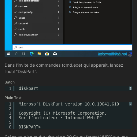
Dans l'invite de commandes (cmd.exe) qui apparait, lancez
l'outil "DiskPart".
Batch
1
diskpart
?
Plain Text
1
Microsoft DiskPart version 10.0.19041.610
?
2
3
Copyright (C) Microsoft Corporation.
4
Sur l’ordinateur : InformatiWeb-PC
5
6
DISKPART>
Créez un disque dur virtuel de 80 Go au format VHDX sur une