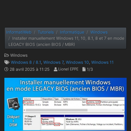
InformatiWeb
Tutoriels
Informatique
Windows
Installer manuellement Windows 11, 10, 8.1, 8 et 7 en mode
LEGACY BIOS (ancien BIOS / MBR)
Windows
Windows 8 / 8.1
,
Windows 7
,
Windows 10
,
Windows 11
28 avril 2025 à 11:25
1/3