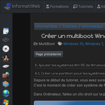
InformatiWeb
Formations
Tutoriels
In
InformatiWeb
Tutoriels
Informatique
Articles
Créer un multiboot Win
BIOS
MultiBoot
Windows 10
,
Windows 7
,
Live CD
Page précédente
MultiBoot
6. Ajouter les systèmes Win RE de Window
Sauvegardes
6.1. Créer une partition pour les systèmes
Sécurité
Depuis le début du tutoriel, vous avez sure
Virtualisation
C'est le moment de créer son système de fic
Web
Dans Ordinateur, faites un clic droit sur la 
Windows