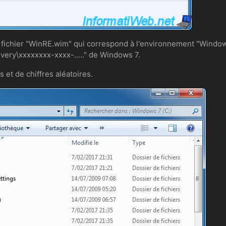
 fichier "WinRE.wim" qui correspond à l'environnement "Windo
overy\xxxxxxxx-xxxx-....." de Windows 7.
 et de chiffres aléatoires.