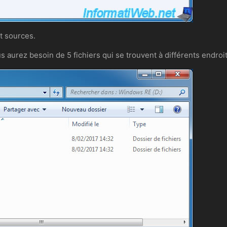
t sources.
s aurez besoin de 5 fichiers qui se trouvent à différents endro