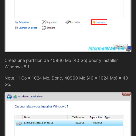
Créez une partition de 40960 Mo (40 Go) pour y installer
Windows 8.1.
Note : 1 Go = 1024 Mo. Donc, 40960 Mo (40 x 1024 Mo) = 40
Go.