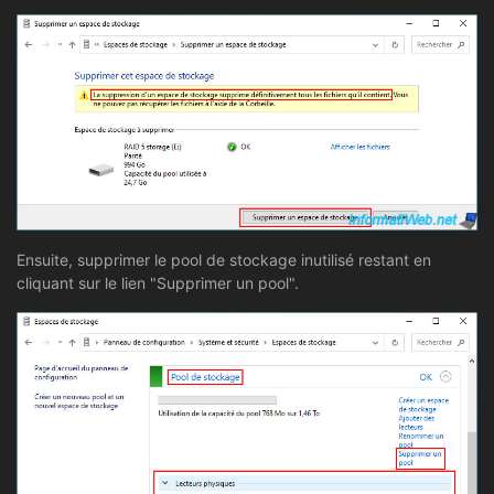
Ensuite, supprimer le pool de stockage inutilisé restant en
cliquant sur le lien "Supprimer un pool".