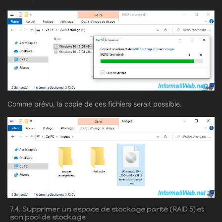
Comme prévu, la copie de ces fichiers serait possible.
7.4. Supprimer un espace de stockage parité (RAID 5) et
son pool de stockage