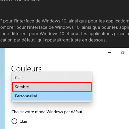
ir" pour l'interface de Windows 10, ainsi que pour les application
ombre" pour l'interface de Windows 10, ainsi que pour les applic
mode différent pour Windows 10 et pour les applications grâce
ication par défaut" qui apparaitront juste en dessous.