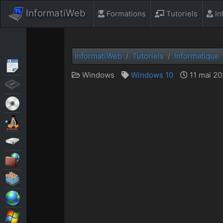
InformatiWeb
Formations
Tutoriels
In
InformatiWeb
Tutoriels
Informatique
Articles
Windows
Windows 10
11 mai 20
BIOS
Live CD
MultiBoot
Sauvegardes
Sécurité
Virtualisation
Web
Windows