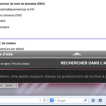
ètres. Une petite coupure réseau se produira lors de la mise à j