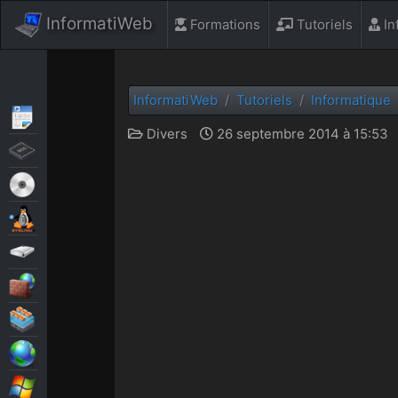
InformatiWeb
Formations
Tutoriels
In
InformatiWeb
Tutoriels
Informatique
Articles
Divers
26 septembre 2014 à 15:53
BIOS
Live CD
MultiBoot
Sauvegardes
Sécurité
Virtualisation
Web
Windows