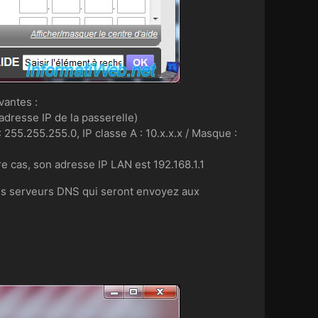
vantes :
'adresse IP de la passerelle)
 255.255.255.0, IP classe A : 10.x.x.x / Masque :
re cas, son adresse IP LAN est 192.168.1.1
les serveurs DNS qui seront envoyez aux