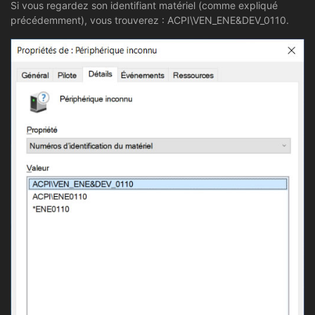
Si vous regardez son identifiant matériel (comme expliqué
précédemment), vous trouverez : ACPI\VEN_ENE&DEV_0110.