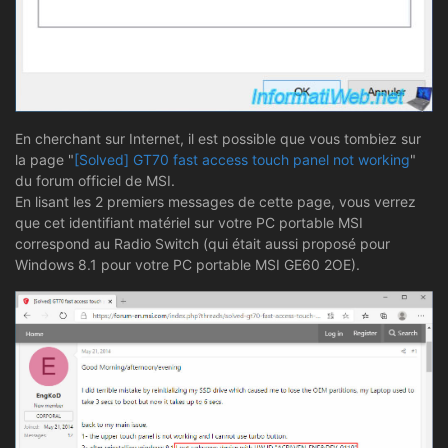
En cherchant sur Internet, il est possible que vous tombiez sur
la page "
[Solved] GT70 fast access touch panel not working
"
du forum officiel de MSI.
En lisant les 2 premiers messages de cette page, vous verrez
que cet identifiant matériel sur votre PC portable MSI
correspond au Radio Switch (qui était aussi proposé pour
Windows 8.1 pour votre PC portable MSI GE60 2OE).